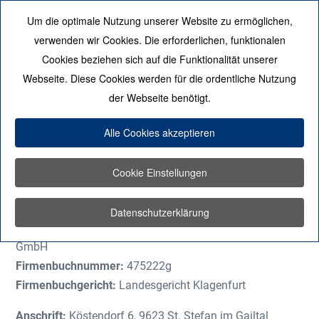
Um die optimale Nutzung unserer Website zu ermöglichen,
Mobile Menu Toggle
verwenden wir Cookies. Die erforderlichen, funktionalen
Cookies beziehen sich auf die Funktionalität unserer
Webseite. Diese Cookies werden für die ordentliche Nutzung
der Webseite benötigt.
Impressum
Alle Cookies akzeptieren
Informationen und Offenlegung gemäß §5 (1) ECG, §
Cookie Einstellungen
25 MedienG, § 63 GewO und § 14 UGB
Datenschutzerklärung
Webseitenbetreiber:
applord Information Technologies
GmbH
Firmenbuchnummer:
475222g
Firmenbuchgericht:
Landesgericht Klagenfurt
Anschrift:
Köstendorf 6, 9623 St. Stefan im Gailtal